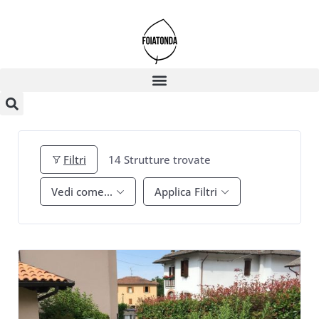
Filtri
14
Strutture trovate
Vedi come...
Applica Filtri