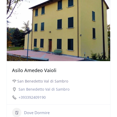
Asilo Amedeo Vaioli
San Benedetto Val di Sambro
San Benedetto Val di Sambro
+393392409190
Dove Dormire