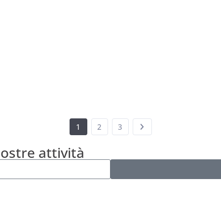
1
2
3
nostre attività