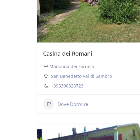
Casina dei Romani
Madonna dei Fornelli
San Benedetto Val di Sambro
+393396823723
Dove Dormire