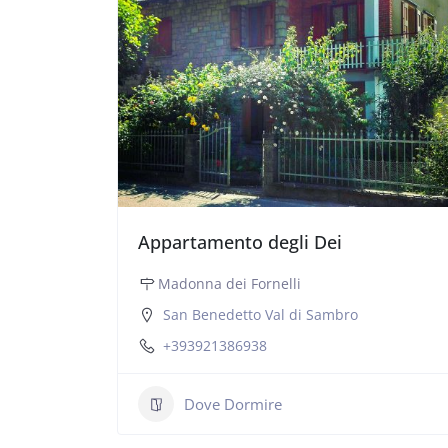
Appartamento degli Dei
Madonna dei Fornelli
San Benedetto Val di Sambro
+393921386938
Dove Dormire