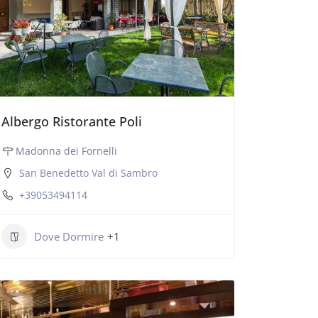
Albergo Ristorante Poli
Madonna dei Fornelli
San Benedetto Val di Sambro
+39053494114
Dove Dormire
+1