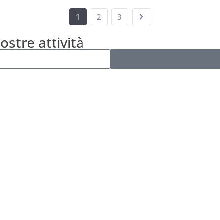
1
2
3
nostre attività