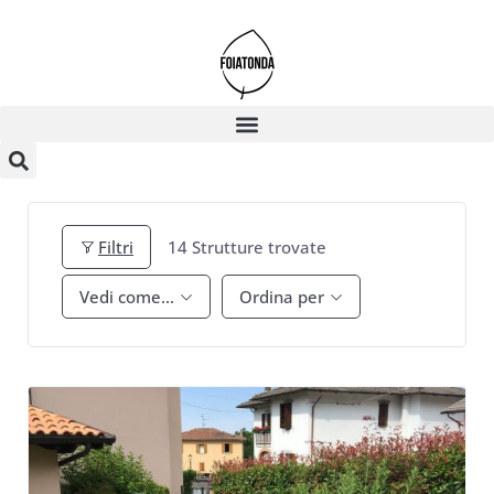
Filtri
14
Strutture trovate
Vedi come...
Ordina per