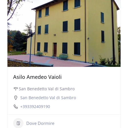
Asilo Amedeo Vaioli
San Benedetto Val di Sambro
San Benedetto Val di Sambro
+393392409190
Dove Dormire