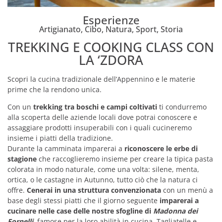
Esperienze
Artigianato
,
Cibo
,
Natura
,
Sport
,
Storia
TREKKING E COOKING CLASS CON
LA ‘ZDORA
Scopri la cucina tradizionale dell’Appennino e le materie
prime che la rendono unica.
Con un
trekking tra boschi e campi coltivati
ti condurremo
alla scoperta delle aziende locali dove potrai conoscere e
assaggiare prodotti insuperabili con i quali cucineremo
insieme i piatti della tradizione.
Durante la camminata imparerai a
riconoscere le erbe di
stagione
che raccoglieremo insieme per creare la tipica pasta
colorata in modo naturale, come una volta: silene, menta,
ortica, o le castagne in Autunno, tutto ciò che la natura ci
offre.
Cenerai in una struttura convenzionata
con un menù a
base degli stessi piatti che il giorno seguente
imparerai a
cucinare nelle case delle nostre sfogline di
Madonna dei
Fornelli,
famose per la loro abilità in cucina. Tagliatelle e